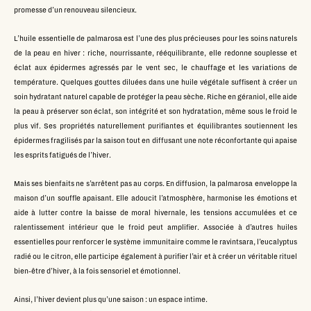
promesse d’un renouveau silencieux.
L’huile essentielle de palmarosa est l’une des plus précieuses pour les soins naturels
de la peau en hiver : riche, nourrissante, rééquilibrante, elle redonne souplesse et
éclat aux épidermes agressés par le vent sec, le chauffage et les variations de
température. Quelques gouttes diluées dans une huile végétale suffisent à créer un
soin hydratant naturel capable de protéger la peau sèche. Riche en géraniol, elle aide
la peau à préserver son éclat, son intégrité et son hydratation, même sous le froid le
plus vif. Ses propriétés naturellement purifiantes et équilibrantes soutiennent les
épidermes fragilisés par la saison tout en diffusant une note réconfortante qui apaise
les esprits fatigués de l’hiver.
Mais ses bienfaits ne s’arrêtent pas au corps. En diffusion, la palmarosa enveloppe la
maison d’un souffle apaisant. Elle adoucit l’atmosphère, harmonise les émotions et
aide à lutter contre la baisse de moral hivernale, les tensions accumulées et ce
ralentissement intérieur que le froid peut amplifier. Associée à d’autres huiles
essentielles pour renforcer le système immunitaire comme le ravintsara, l’eucalyptus
radié ou le citron, elle participe également à purifier l’air et à créer un véritable rituel
bien-être d’hiver, à la fois sensoriel et émotionnel.
Ainsi, l’hiver devient plus qu’une saison : un espace intime.