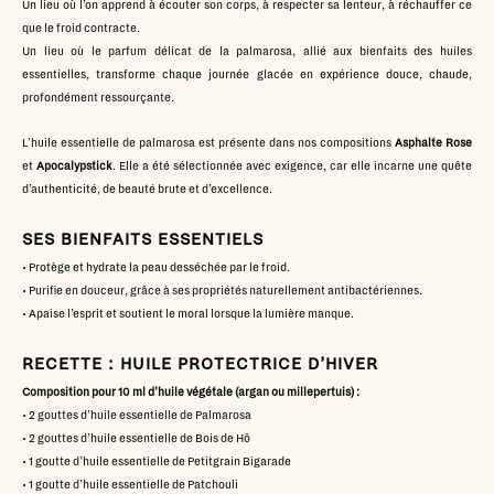
Un lieu où l’on apprend à écouter son corps, à respecter sa lenteur, à réchauffer ce
que le froid contracte.
Un lieu où le parfum délicat de la palmarosa, allié aux bienfaits des huiles
essentielles, transforme chaque journée glacée en expérience douce, chaude,
profondément ressourçante.
L'huile essentielle de palmarosa est présente dans nos compositions
Asphalte Rose
et
Apocalypstick
. Elle a été sélectionnée avec exigence, car elle incarne une quête
d’authenticité, de beauté brute et d’excellence.
SES BIENFAITS ESSENTIELS
• Protège et hydrate la peau desséchée par le froid.
• Purifie en douceur, grâce à ses propriétés naturellement antibactériennes.
• Apaise l’esprit et soutient le moral lorsque la lumière manque.
RECETTE : HUILE PROTECTRICE D’HIVER
Composition pour 10 ml d’huile végétale (argan ou millepertuis) :
• 2 gouttes d’huile essentielle de Palmarosa
• 2 gouttes d’huile essentielle de
Bois de Hô
• 1 goutte d’huile essentielle de
Petitgrain Bigarade
• 1 goutte d’huile essentielle de
Patchouli