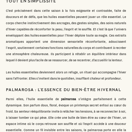
TOUT EN SIMPLISSITÉ
C’est précisément dans cette saison à la fois exigeante et contrastée, faite de
douceurs et de défis, que les huiles essentielles peuvent jouer un rôle essentiel. Le
corps cherche instinctivement des ancrages, des gestes simples, des soins naturels
d’hiver capables de réconforter la peau, l’esprit et le souffle. Et c’est là que l’univers
enveloppant des huiles essentielles pour l’hiver déploie toute sa magie. Ces extraits
aromatiques apportent une dimension sensorielle réconfortante, adoucissent
l'esprit, soutiennent certaines fonctions naturelles du corps et contribuent à recréer
une atmosphère chaleureuse. Ils participent à rétablir un équilibre intérieur dans
lequel il devient plus facile de se ressourcer, de se recentrer, d’accueillir la lenteur.
Les huiles essentielles deviennent alors un refuge, un rituel qui accompagne l’hiver
sans l’affronter. Elles s’invitent dans le quotidien, insufflant chaleur et profondeur.
PALMAROSA : L’ESSENCE DU BIEN-ÊTRE HIVERNAL
Parmi elles, l’huile essentielle de
palmarosa
s’intègre parfaitement à cette
dynamique. Son parfum doux, floral, évoque un printemps secret enfoui au cœur du
froid. Sa senteur rééquilibrante invite à relâcher les tensions, à se reconnecter à soi,
à laisser tomber ce qui pèse. Elle crée une bulle de bien-être au cœur de l’hiver, un
espace intime où le corps retrouve son souffle et où l’esprit accède à une douceur
essentielle. Comme un fil invisible entre les saisons, la palmarosa porte en elle la