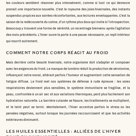
les couleurs semblent résonner plus intensément, comme si tout ce qui demeure
prenait une importance nouvelle. C’est le royaume des joies hivernales, des instants
suspendus propices aux soirées réconfortantes, aux lectures enveloppantes. C’est la
saison de la redécouverte du calme, d’un rythme plus doux qui invite à l’introspection.
Beaucoup y trouvent une forme de sérénité, un recentrage bienvenu après l’agitation
des mois précédents. L’hiver ouvre la porte à une pause nécessaire, un repli intérieur
qui nourrit autrement.
COMMENT NOTRE CORPS RÉAGIT AU FROID
Mais derrière cette beauté hivernale, notre organisme doit s’adapter et composer
avec les exigences du froid. Le manque de lumière réduit la production de sérotonine,
influençant notre moral, altérant parfois l’humeur et augmentant cette sensation de
fatigue diffuse. Le froid met nos systèmes de défense à rude épreuve : les voies
respiratoires deviennent plus sensibles, le système immunitaire se fragilise, et la
peau, confrontée à un air sec et aux variations thermiques, perd plus facilement son
hydratation naturelle. La barrière cutanée se fissure, les tiraillements se multiplient,
et le teint peut se ternir. Mentalement, l’hiver accentue parfois le stress ou les
pensées négatives, surtout lorsque les journées raccourcissent et que les activités
extérieures diminuent.
LES HUILES ESSENTIELLES : ALLIÉES DE L’HIVER