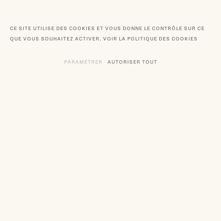
CE SITE UTILISE DES COOKIES ET VOUS DONNE LE CONTRÔLE SUR CE
QUE VOUS SOUHAITEZ ACTIVER.
VOIR LA POLITIQUE DES COOKIES
PARAMÉTRER
LES DIFFÉRENTS SERVICES NÉCÉSSITANT 
AUTORISER TOUT
LES SERVICES DÉPOS
DANS L'ATELIER OÙ LE MÉTAL RENCONTRE LA PENSÉE,
MAD ET LEN ET NICOLE HOLLIS DESSINENT UNE
NOUVELLE COLLECTION.