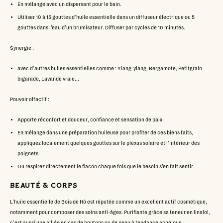
En mélange avec un dispersant pour le bain.
Utiliser 10 à 15 gouttes d’huile essentielle dans un diffuseur électrique ou 5
gouttes dans l’eau d’un brumisateur. Diffuser par cycles de 10 minutes.
Synergie :
avec d'autres huiles essentielles comme : Ylang-ylang, Bergamote, Petitgrain
bigarade, Lavande vraie...
Pouvoir olfactif :
Apporte réconfort et douceur, confiance et sensation de paix.
En mélange dans une préparation huileuse pour profiter de ces biens faits,
appliquez localement quelques gouttes sur le plexus solaire et l’intérieur des
poignets.
Ou respirez directement le flacon chaque fois que le besoin s’en fait sentir.
BEAUTÉ & CORPS
L’huile essentielle de Bois de Hô est réputée comme un excellent actif cosmétique,
notamment pour composer des soins anti-âges. Purifiante grâce sa teneur en linalol,
c'est aussi une alliée en cas de boutons ou de peau à tendance acnéique.