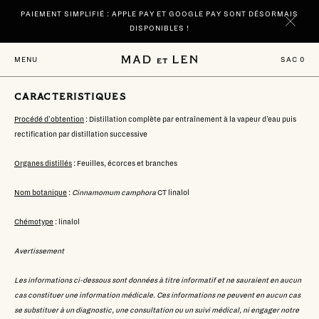
Accèder
PAIEMENT SIMPLIFIÉ : APPLE PAY ET GOOGLE PAY SONT DÉSORMAIS
directement
au
DISPONIBLES !
contenu
NOUVEAUTE| DÉCOUVREZ VOS SENTEURS PHARES SPIRITUELLE ET
SAC
0
MENU
TERRE NOIRE EN FORMAT 100 ML
CARACTERISTIQUES
Procédé d'obtention
: Distillation complète par entraînement à la vapeur d’eau puis
rectification par distillation successive
Organes distillés
: Feuilles, écorces et branches
Nom botanique
:
Cinnamomum camphora
CT linalol
Chémotype
: linalol
Avertissement
Les informations ci-dessous sont données à titre informatif et ne sauraient en aucun
cas constituer une information médicale. Ces informations ne peuvent en aucun cas
se substituer à un diagnostic, une consultation ou un suivi médical, ni engager notre