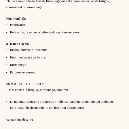
L’huile essentielle de Bois de Hô est également appréciée en cas de fatigue,
épuisement ou surmenage.
PROPRIÉTÉS
Positivante.
Relaxante, favorise la détente du système nerveux.
UTILISATIONS
Stress, nervosité, insomnie.
Déprime, baisse de forme.
Surmenage.
Fatigue nerveuse.
COMMENT L'UTILISER ?
Lutter contre la fatigue, surmenage, déprime :
En mélange dans une préparation huileuse. Appliquez localement quelques
gouttes sur le plexus solaire et l’intérieur des poignets.
Relaxation, détente :